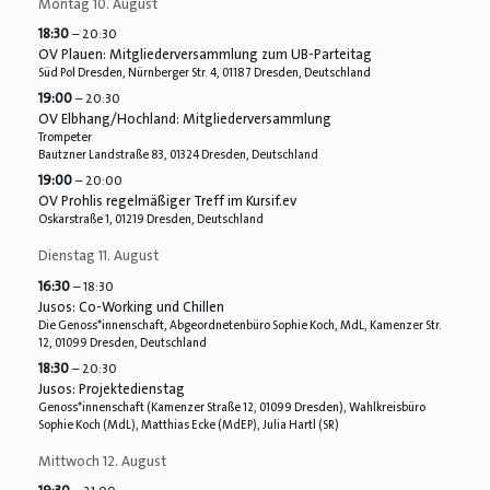
Montag
10.
August
18:30
– 20:30
OV Plauen: Mitgliederversammlung zum UB-Parteitag
Süd Pol Dresden, Nürnberger Str. 4, 01187 Dresden, Deutschland
19:00
– 20:30
OV Elbhang/
Hochland: Mitgliederversammlung
Trompeter
Bautzner Landstraße 83, 01324 Dresden, Deutschland
19:00
– 20:00
OV Prohlis regelmäßiger Treff im Kursif.ev
Oskarstraße 1, 01219 Dresden, Deutschland
Dienstag
11.
August
16:30
– 18:30
Jusos: Co-Working und Chillen
Die Genoss*innenschaft, Abgeordnetenbüro Sophie Koch, MdL, Kamenzer Str.
12, 01099 Dresden, Deutschland
18:30
– 20:30
Jusos: Projektedienstag
Genoss*innenschaft (Kamenzer Straße 12, 01099 Dresden), Wahlkreisbüro
Sophie Koch (MdL), Matthias Ecke (MdEP), Julia Hartl (SR)
Mittwoch
12.
August