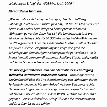
„eindeutigen Erfolg“ des WOBA-Verkaufs 2006.“
Albrecht Pallas führt aus:
„Was damals als Befreiungsschlag galt, den Herr Roßberg
unbedingt durchdrücken wollte (und hat), ist für Dresden nicht erst
heute zum Knebel beim dringend benötigten bezahlbaren
Wohnraum geworden. Zwar hat sich die Landeshauptstadt erst
kürzlich die Belegrechte für 10.000 ehemalige WOBA-Wohnungen
bis 2036 gesichert. Aber dass jeder dritte Miethaushalt in Dresden
Anspruch auf eine Belegwohnung hat, zeigt, wie groß die
Schieflage auf dem hiesigen Wohnungsmarkt geworden ist. Viele
Menschen mit geringem Einkommen, Familien, Studierende, Azubis
und Senior*innen finden keine bezahlbare Wohnung mehr.
Um hier gegenzusteuern, muss die Stadt alle ihr zur Verfügung
stehenden Instrumente konsequent nutzen
– vom kooperativen
Baulandmodell über die Zweckentfremdung von Wohnraum durch
Ferienwohnungen bis hin zum Ankauf weiterer Belegungsrechte.
Denn ein wichtiges, wenn nicht sogar das wichtigste Instrument
hat Dresden vor 20 Jahren mit dem WOBA-Verkauf aus der Hand
gegeben – ein zweifelhafter „Erfolg“, für den die Dresdnerinnen
und Dresdner bis heute zahlen.“