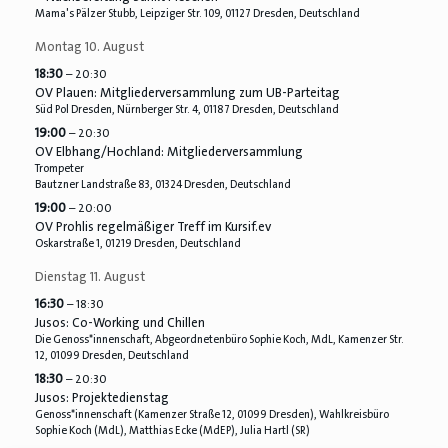
Mama's Pälzer Stubb, Leipziger Str. 109, 01127 Dresden, Deutschland
Montag
10.
August
18:30
– 20:30
OV Plauen: Mitgliederversammlung zum UB-Parteitag
Süd Pol Dresden, Nürnberger Str. 4, 01187 Dresden, Deutschland
19:00
– 20:30
OV Elbhang/
Hochland: Mitgliederversammlung
Trompeter
Bautzner Landstraße 83, 01324 Dresden, Deutschland
19:00
– 20:00
OV Prohlis regelmäßiger Treff im Kursif.ev
Oskarstraße 1, 01219 Dresden, Deutschland
Dienstag
11.
August
16:30
– 18:30
Jusos: Co-Working und Chillen
Die Genoss*innenschaft, Abgeordnetenbüro Sophie Koch, MdL, Kamenzer Str.
12, 01099 Dresden, Deutschland
18:30
– 20:30
Jusos: Projektedienstag
Genoss*innenschaft (Kamenzer Straße 12, 01099 Dresden), Wahlkreisbüro
Sophie Koch (MdL), Matthias Ecke (MdEP), Julia Hartl (SR)