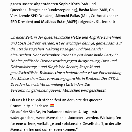
gaben unsere Abgeordneten
Sophie Koch
(MdL und
Queerbeauftragte der Bundesregierung),
Rasha Nasr
(MdB, Co-
Vorsitzende SPD Dresden),
Albrecht Pallas
(MdL, Co-Vorsitzender
SPD Dresden) und
Matthias Ecke
(MdEP) folgendes Statement:
„In einer Zeit, in der queerfeindliche Hetze und Angriffe zunehmen
und CSDs bedroht werden, ist es wichtiger denn je, gemeinsam auf
die Straße zu gehen, Haltung zu zeigen und füreinander
einzustehen. Der Christopher Street Day ist keine bloße Party. Er
ist eine politische Demonstration gegen Ausgrenzung, Hass und
Diskriminierung – und für gleiche Rechte, Respekt und
gesellschaftliche Teilhabe. Umso bedeutender ist die Entscheidung
des Sächsischen Oberverwaltungsgerichts in Bautzen: Der CSD in
Dresden kann als Versammlung stattfinden. Die
Versammlungsfreiheit queerer Menschen wird geschützt.
Für uns ist klar: Wir stehen fest an der Seite der queeren
Community in Sachsen.
Ob auf der Straße, im Parlament oder im Alltag – wir
widersprechen, wenn Menschen diskriminiert werden. Wir kämpfen
für eine offene, vielfältige und solidarische Gesellschaft, in der alle
Menschen frei und sicher leben können.“