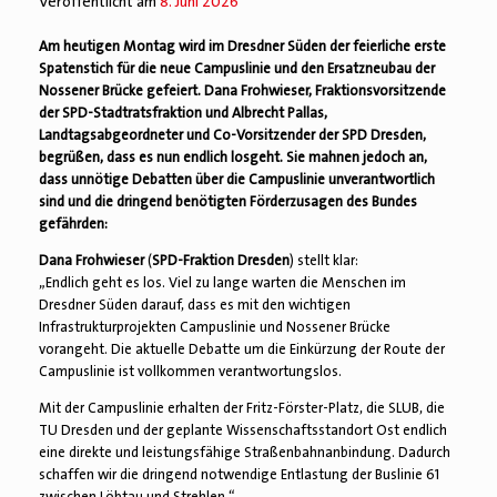
Veröffentlicht am
8. Juni 2026
Am heutigen Montag wird im Dresdner Süden der feierliche erste
Spatenstich für die neue Campuslinie und den Ersatzneubau der
Nossener Brücke gefeiert. Dana Frohwieser, Fraktionsvorsitzende
der SPD-Stadtratsfraktion und Albrecht Pallas,
Landtagsabgeordneter und Co-Vorsitzender der SPD Dresden,
begrüßen, dass es nun endlich losgeht. Sie mahnen jedoch an,
dass unnötige Debatten über die Campuslinie unverantwortlich
sind und die dringend benötigten Förderzusagen des Bundes
gefährden:
Dana Frohwieser
(
SPD-Fraktion Dresden
) stellt klar:
„Endlich geht es los. Viel zu lange warten die Menschen im
Dresdner Süden darauf, dass es mit den wichtigen
Infrastrukturprojekten Campuslinie und Nossener Brücke
vorangeht. Die aktuelle Debatte um die Einkürzung der Route der
Campuslinie ist vollkommen verantwortungslos.
Mit der Campuslinie erhalten der Fritz-Förster-Platz, die SLUB, die
TU Dresden und der geplante Wissenschaftsstandort Ost endlich
eine direkte und leistungsfähige Straßenbahnanbindung. Dadurch
schaffen wir die dringend notwendige Entlastung der Buslinie 61
zwischen Löbtau und Strehlen.“