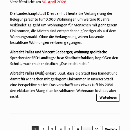
Veröffentlicht am
30. April 2026
Die Landeshauptstadt Dresden hat heute die Verlängerung der
Belegungsrechte für 10.000 Wohnungen um weitere 10 Jahre
verkündet. Es geht um Wohnungen für Menschen mit geringerem
Einkommen, die Mieten sind entsprechend günstiger als auf dem
Wohnungsmarkt. Ohne die Verlängerung wären tausende
bezahlbare Wohnungen verloren gegangen.
Albrecht Pallas und Vincent Seeberger, wohnungspolitische
Sprecher der SPD-Landtags- bzw. Stadtratsfraktion,
begrüßen den
Schritt, machen aber deutlich: „Das reicht nicht.“
Albrecht Pallas (MdL)
erklärt: „Gut, dass die Stadt hier handelt und
damit für Menschen mit geringem Einkommen in unserer Stadt
eine Perspektive bietet. Das verschafft uns etwas Luft bis 2036 –
den eklatanten Mangel an bezahlbarem Wohnraum löst das aber
nicht.
Weiterlesen
Beitragsnavigation
1
2
3
4
5
6
…
10
Weiter »