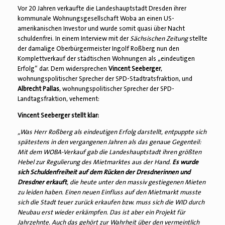
Vor 20 Jahren verkaufte die Landeshauptstadt Dresden ihrer
kommunale Wohnungsgesellschaft Woba an einen US-
amerikanischen Investor und wurde somit quasi über Nacht
schuldenfrei. In einem Interview mit der
Sächsischen Zeitung
stellte
der damalige Oberbürgermeister Ingolf Roßberg nun den
Komplettverkauf der städtischen Wohnungen als „eindeutigen
Erfolg“ dar. Dem widersprechen
Vincent Seeberger
,
wohnungspolitischer Sprecher der SPD-Stadtratsfraktion, und
Albrecht Pallas
, wohnungspolitischer Sprecher der SPD-
Landtagsfraktion, vehement:
Vincent Seeberger stellt klar:
„Was Herr Roßberg als eindeutigen Erfolg darstellt, entpuppte sich
spätestens in den vergangenen Jahren als das genaue Gegenteil:
Mit dem WOBA-Verkauf gab die Landeshauptstadt ihren größten
Hebel zur Regulierung des Mietmarktes aus der Hand.
Es wurde
sich Schuldenfreiheit auf dem Rücken der Dresdnerinnen und
Dresdner erkauft
, die heute unter den massiv gestiegenen Mieten
zu leiden haben. Einen neuen Einfluss auf den Mietmarkt musste
sich die Stadt teuer zurück erkaufen bzw. muss sich die WID durch
Neubau erst wieder erkämpfen. Das ist aber ein Projekt für
Jahrzehnte. Auch das gehört zur Wahrheit über den vermeintlich