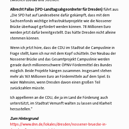
Albrecht Pallas (SPD-Landtagsabgeordneter für Dresden)
führt aus:
„Die SPD hat auf Landesebene dafür gekämpft, dass mit dem
Sachsenfonds wichtige Infrastrukturprojekte wie die Nossener
Brücke überhaupt gefördert werden können. 78 Millionen Euro
werden jetzt dafür bereitgestellt. Das hätte Dresden nicht alleine
stemmen können.
Wenn ich jetzt höre, dass die CDU im Stadtrat die Campuslinie in
Frage stellt, kann ich nur mit dem Kopf schütteln. Der Neubau der
Nossener Brücke und das Gesamtprojekt Campuslinie werden
gerade durch millionenschwere ÖPNV-Fördermittel des Bundes
möglich. Beide Projekte hängen zusammen. Insgesamt stehen
mehr als 163 Millionen Euro an Fördermitteln auf dem Spiel. Es
wäre Wahnsinn, wenn Dresden davon einen großen Teil
zurückzahlen müsste.
Ich appellieren an die CDU, die ja im Land die Förderung auch
unterstützt, im Stadtrat Vernunft walten zu lassen und Klarheit
herzustellen.“
Zum Hintergrund
:
https://www.dnn.de/lokales/dresden/nossener-bruecke-in-