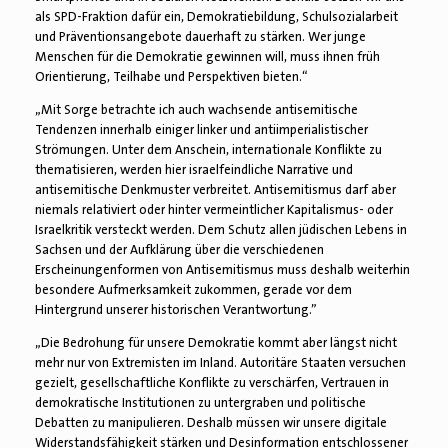
als SPD-Fraktion dafür ein, Demokratiebildung, Schulsozialarbeit
und Präventionsangebote dauerhaft zu stärken. Wer junge
Menschen für die Demokratie gewinnen will, muss ihnen früh
Orientierung, Teilhabe und Perspektiven bieten.“
„Mit Sorge betrachte ich auch wachsende antisemitische
Tendenzen innerhalb einiger linker und antiimperialistischer
Strömungen. Unter dem Anschein, internationale Konflikte zu
thematisieren, werden hier israelfeindliche Narrative und
antisemitische Denkmuster verbreitet. Antisemitismus darf aber
niemals relativiert oder hinter vermeintlicher Kapitalismus- oder
Israelkritik versteckt werden. Dem Schutz allen jüdischen Lebens in
Sachsen und der Aufklärung über die verschiedenen
Erscheinungenformen von Antisemitismus muss deshalb weiterhin
besondere Aufmerksamkeit zukommen, gerade vor dem
Hintergrund unserer historischen Verantwortung.”
„Die Bedrohung für unsere Demokratie kommt aber längst nicht
mehr nur von Extremisten im Inland. Autoritäre Staaten versuchen
gezielt, gesellschaftliche Konflikte zu verschärfen, Vertrauen in
demokratische Institutionen zu untergraben und politische
Debatten zu manipulieren. Deshalb müssen wir unsere digitale
Widerstandsfähigkeit stärken und Desinformation entschlossener