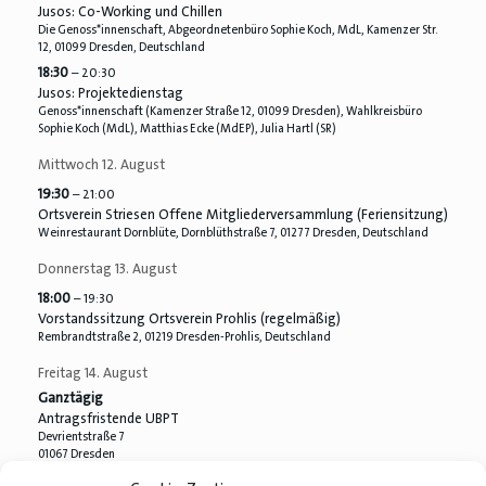
Jusos: Co-Working und Chillen
Die Genoss*innenschaft, Abgeordnetenbüro Sophie Koch, MdL, Kamenzer Str.
12, 01099 Dresden, Deutschland
18:30
– 20:30
Jusos: Projektedienstag
Genoss*innenschaft (Kamenzer Straße 12, 01099 Dresden), Wahlkreisbüro
Sophie Koch (MdL), Matthias Ecke (MdEP), Julia Hartl (SR)
Mittwoch
12.
August
19:30
– 21:00
Ortsverein Striesen Offene Mitgliederversammlung (Feriensitzung)
Weinrestaurant Dornblüte, Dornblüthstraße 7, 01277 Dresden, Deutschland
Donnerstag
13.
August
18:00
– 19:30
Vorstandssitzung Ortsverein Prohlis (regelmäßig)
Rembrandtstraße 2, 01219 Dresden-Prohlis, Deutschland
Freitag
14.
August
Ganztägig
Antragsfristende UBPT
Devrientstraße 7
01067 Dresden