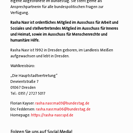
eigene Abgeordnete im Bundestag. Sie steht gerne als
Ansprechpartnerin für alle bundespolitischen Fragen zur
Verfügung.
Rasha Nasr ist ordentliches Mitglied im Ausschuss für Arbeit und
Soziales und stellvertretendes Mitglied im Ausschuss für Inneres
und Heimat, sowie im Ausschuss für Menschenrechte und
humanitäre Hilfe.
Rasha Nasr ist 1992 in Dresden geboren, im Landkreis Meißen
aufgewachsen und lebt in Dresden.
Wahlkreisbüro:
„Die Hauptstadtvertretung“
Devrientstraße 7
01067 Dresden
Tel.: 0351 / 2727 5017
Florian Kayser:
rasha.nasr.ma03@bundestag.de
Eric Feddersen:
rasha.nasr.ma06@bundestag.de
Homepage:
https://rasha-nasr.spd.de
Folgen Sie uns auf Social Media!