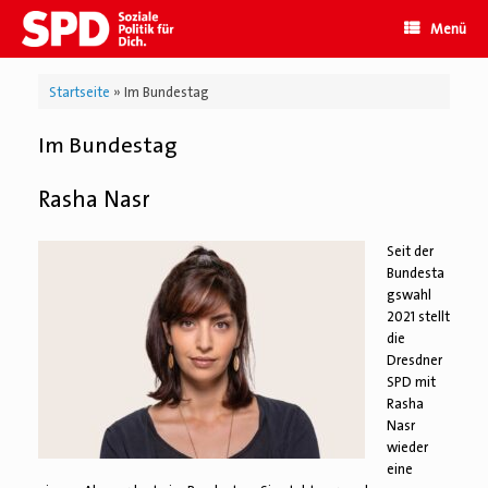
Zum
Menü
Inhalt
springen
Startseite
»
Im Bundestag
Im Bundestag
Rasha Nasr
Seit der
Bundesta
gswahl
2021 stellt
die
Dresdner
SPD mit
Rasha
Nasr
wieder
eine