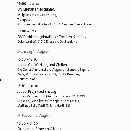
19:00
– 20:30
OV Elbhang/
Hochland:
Mitgliederversammlung
Trompeter
Bautzner Landstraße 83, 01324 Dresden, Deutschland
19:00
– 20:00
OV Prohlis regelmäßiger Treff im Kursif.ev
Oskarstraße 1, 01219 Dresden, Deutschland
Dienstag
11.
August
n
16:30
– 18:30
Jusos: Co-Working und Chillen
Die Genoss*innenschaft, Abgeordnetenbüro Sophie
Koch, MdL, Kamenzer Str. 12, 01099 Dresden,
Deutschland
m
18:30
– 20:30
Jusos: Projektedienstag
Genoss*innenschaft (Kamenzer Straße 12, 01099
Dresden), Wahlkreisbüro Sophie Koch (MdL),
Matthias Ecke (MdEP), Julia Hartl (SR)
Mittwoch
12.
August
19:30
– 21:00
Ortsverein Striesen Offene