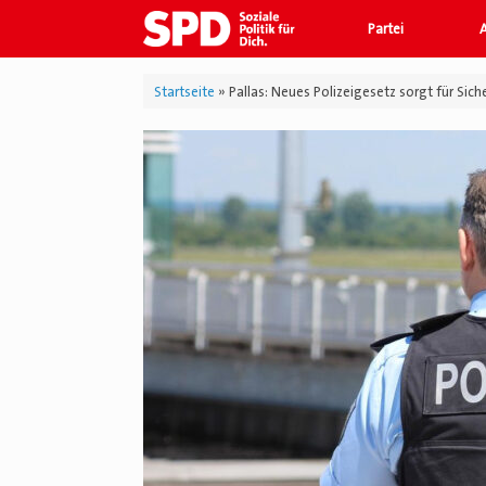
Zum
Partei
Inhalt
springen
Startseite
»
Pallas: Neues Polizeigesetz sorgt für Sich