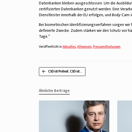
Datenbanken bleiben ausgeschlossen. Um die Ausbildung
zertifizierten Datenbanken genutzt werden. Eine Verarbei
Dienstleister innerhalb der EU erfolgen, und Body-Ca
Bei biometrischen Identifizierungsverfahren sorgen wir 
definierte Zwecke. Zudem stärken wir den Schutz vor hä
Tage.“
Veröffentlicht in
Aktuelles
,
Allgemein
,
Pressemitteilungen
.
Beitragsnavigation
←
CSD ist Protest. CSD ist…
Ähnliche Beiträge