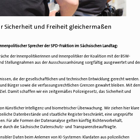
ür Sicherheit und Freiheit gleichermaßen
 innenpolitischer Sprecher der SPD-Fraktion im Sächsischen Landtag:
che der Innenpolitikerinnen und Innenpolitiker der Koalition mit der BSW-
 und Stellungnahmen aus der Ausschussanhörung sorgfältig ausgewertet und de
nissen, die der gesellschaftlichen und technischen Entwicklung gerecht werden.
n und Bürger sowie die verfassungsrechtlichen Grenzen gewahrt bleiben. Mit de
iel. Damit schaffen wir ein zeitgemäßes Polizeigesetz, das Sicherheit und
n Künstlicher Intelligenz und biometrischer Überwachung. Wir ziehen hier klare
zeiliche Datenbestände und staatliche Register beschränkt, eine ungeprüfte
. Für alle Formen der Datenanalyse gelten künftig Richtervorbehalt,
le durch die Sächsische Datenschutz- und Transparenzbeauftragte.
sibler Daten beim Anlernen von KI-Systemen: Klardaten aus polizeilichen