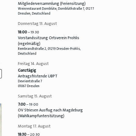
Mitgliederversammlung (Feriensitzung)
Weinrestaurant Dornblüte, Dornblüthstraße 7, 01277
Dresden, Deutschland
Donnerstag
13.
August
18:00
– 19:30
Vorstandssitzung Ortsverein Prohlis
(regelmäßig)
Rembrandtstraße 2, 01219 Dresden-Prohlis,
Deutschland
Freitag
14.
August
Ganztägig
Antragsfristende UBPT
Devrientstraße 7
01067 Dresden
Samstag
15.
August
7:00
– 19:00
OV Striesen Ausflug nach Magdeburg
(Wahlkampfunterstützung)
Montag
17.
August
18:30
– 20:30