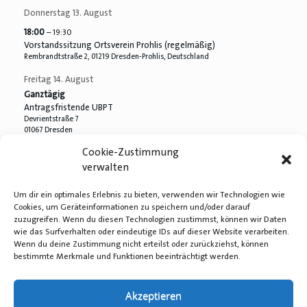
Donnerstag
13.
August
18:00
– 19:30
Vorstandssitzung Ortsverein Prohlis (regelmäßig)
Rembrandtstraße 2, 01219 Dresden-Prohlis, Deutschland
Freitag
14.
August
Ganztägig
Antragsfristende UBPT
Devrientstraße 7
01067 Dresden
Cookie-Zustimmung
Samstag
15.
August
verwalten
7:00
– 19:00
OV Striesen Ausflug nach Magdeburg (Wahlkampfunterstützung)
Um dir ein optimales Erlebnis zu bieten, verwenden wir Technologien wie
Cookies, um Geräteinformationen zu speichern und/oder darauf
Montag
17.
August
zuzugreifen. Wenn du diesen Technologien zustimmst, können wir Daten
18:30
– 20:30
wie das Surfverhalten oder eindeutige IDs auf dieser Website verarbeiten.
OV Plauen: mitgliederöffentliche Ortsvereinsvorstandssitzung
Wenn du deine Zustimmung nicht erteilst oder zurückziehst, können
Süd Pol Dresden, Nürnberger Str. 4, 01187 Dresden, Deutschland
bestimmte Merkmale und Funktionen beeinträchtigt werden.
Weitere Termine anzeigen…
Akzeptieren