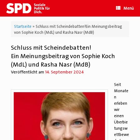
Zum
Menü
Inhalt
springen
Startseite
»
Schluss mit Scheindebatten!Ein Meinungsbeitrag
von Sophie Koch (MdL) und Rasha Nasr (MdB)
Schluss mit Scheindebatten!
Ein Meinungsbeitrag von Sophie Koch
(MdL) und Rasha Nasr (MdB)
Veröffentlicht am
14. September 2024
Seit
Monate
n
erleben
wir
einen
Überbie
tungsw
ettbewe