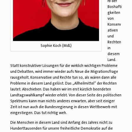
rb der
Boshafti
gkeiten
von
Konserv
ativen
und
Rechten
Sophie Koch (MdL)
in
diesem
Land.
Statt konstruktiver Lösungen für die wirklich wichtigen Probleme
und Debatten, wird immer wieder aufs Neue die Migrationsfrage
rausgeholt. Konservative und Rechte tun so, als wären dann alle
Probleme in diesem Land gelöst. Das „Allheilmittel“ der Rechten
lautet: Abschieben. Das haben wir im erst kürzlich beendeten
Landtagswahlkampf wieder erlebt. Von dieser Seite des politischen
Spektrums kann man nichts anderes erwarten, aber seit einiger
Zeit ist nun auch die Bundesregierung in diesen Wettbewerb mit
eingestiegen. Das tut richtig weh.
Die Menschen in diesem Land sind Anfang des Jahres nicht zu
Hunderttausenden für unsere freiheitliche Demokratie auf die