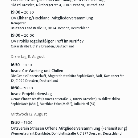
Süd Pol Dresden, Nürnberger Str. 4, 01187 Dresden, Deutschland
19:00
– 20:30
OV Elbhang/
Hochland: Mitgliederversammlung
Trompeter
Bautzner Landstraße 83, 01324 Dresden, Deutschland
19:00
– 20:00
OV Prohlis regelmäßiger Treff im Kursif.ev
Oskarstraße 1, 01219 Dresden, Deutschland
Dienstag
11.
August
16:30
– 18:30
Jusos: Co-Working und Chillen
Die Genoss*innenschaft, Abgeordnetenbüro Sophie Koch, MdL, Kamenzer Str.
12, 01099 Dresden, Deutschland
18:30
– 20:30
Jusos: Projektedienstag
Genoss*innenschaft (Kamenzer Straße 12, 01099 Dresden), Wahlkreisbüro
Sophie Koch (MdL), Matthias Ecke (MdEP), Julia Hartl (SR)
Mittwoch
12.
August
19:30
– 21:00
Ortsverein Striesen Offene Mitgliederversammlung (Feriensitzung)
Weinrestaurant Dornblüte, Dornblüthstraße 7, 01277 Dresden, Deutschland