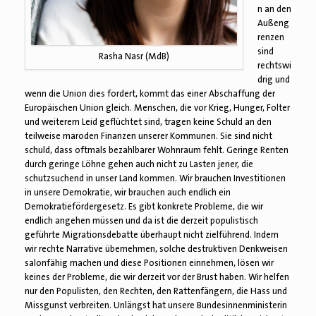
n an den
Außeng
renzen
sind
Rasha Nasr (MdB)
rechtswi
drig und
wenn die Union dies fordert, kommt das einer Abschaffung der
Europäischen Union gleich. Menschen, die vor Krieg, Hunger, Folter
und weiterem Leid geflüchtet sind, tragen keine Schuld an den
teilweise maroden Finanzen unserer Kommunen. Sie sind nicht
schuld, dass oftmals bezahlbarer Wohnraum fehlt. Geringe Renten
durch geringe Löhne gehen auch nicht zu Lasten jener, die
schutzsuchend in unser Land kommen. Wir brauchen Investitionen
in unsere Demokratie, wir brauchen auch endlich ein
Demokratiefördergesetz. Es gibt konkrete Probleme, die wir
endlich angehen müssen und da ist die derzeit populistisch
geführte Migrationsdebatte überhaupt nicht zielführend. Indem
wir rechte Narrative übernehmen, solche destruktiven Denkweisen
salonfähig machen und diese Positionen einnehmen, lösen wir
keines der Probleme, die wir derzeit vor der Brust haben. Wir helfen
nur den Populisten, den Rechten, den Rattenfängern, die Hass und
Missgunst verbreiten. Unlängst hat unsere Bundesinnenministerin