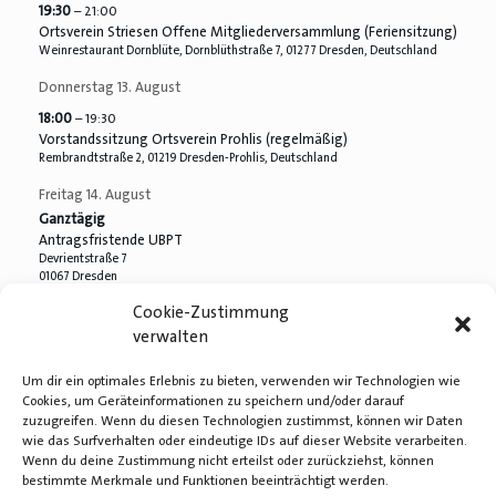
19:30
– 21:00
Ortsverein Striesen Offene Mitgliederversammlung (Feriensitzung)
Weinrestaurant Dornblüte, Dornblüthstraße 7, 01277 Dresden, Deutschland
Donnerstag
13.
August
18:00
– 19:30
Vorstandssitzung Ortsverein Prohlis (regelmäßig)
Rembrandtstraße 2, 01219 Dresden-Prohlis, Deutschland
Freitag
14.
August
Ganztägig
Antragsfristende UBPT
Devrientstraße 7
01067 Dresden
Cookie-Zustimmung
Samstag
15.
August
verwalten
7:00
– 19:00
OV Striesen Ausflug nach Magdeburg (Wahlkampfunterstützung)
Um dir ein optimales Erlebnis zu bieten, verwenden wir Technologien wie
Cookies, um Geräteinformationen zu speichern und/oder darauf
Montag
17.
August
zuzugreifen. Wenn du diesen Technologien zustimmst, können wir Daten
18:30
– 20:30
wie das Surfverhalten oder eindeutige IDs auf dieser Website verarbeiten.
OV Plauen: mitgliederöffentliche Ortsvereinsvorstandssitzung
Wenn du deine Zustimmung nicht erteilst oder zurückziehst, können
Süd Pol Dresden, Nürnberger Str. 4, 01187 Dresden, Deutschland
bestimmte Merkmale und Funktionen beeinträchtigt werden.