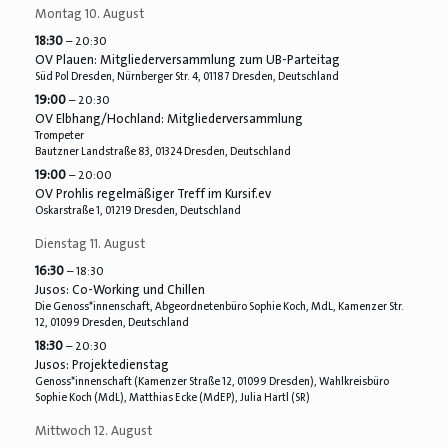
Montag
10.
August
18:30
– 20:30
OV Plauen: Mitgliederversammlung zum UB-Parteitag
Süd Pol Dresden, Nürnberger Str. 4, 01187 Dresden, Deutschland
19:00
– 20:30
OV Elbhang/
Hochland: Mitgliederversammlung
Trompeter
Bautzner Landstraße 83, 01324 Dresden, Deutschland
19:00
– 20:00
OV Prohlis regelmäßiger Treff im Kursif.ev
Oskarstraße 1, 01219 Dresden, Deutschland
Dienstag
11.
August
16:30
– 18:30
Jusos: Co-Working und Chillen
Die Genoss*innenschaft, Abgeordnetenbüro Sophie Koch, MdL, Kamenzer Str.
12, 01099 Dresden, Deutschland
18:30
– 20:30
Jusos: Projektedienstag
Genoss*innenschaft (Kamenzer Straße 12, 01099 Dresden), Wahlkreisbüro
Sophie Koch (MdL), Matthias Ecke (MdEP), Julia Hartl (SR)
Mittwoch
12.
August